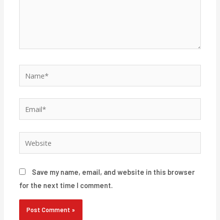
Name*
Email*
Website
Save my name, email, and website in this browser
for the next time I comment.