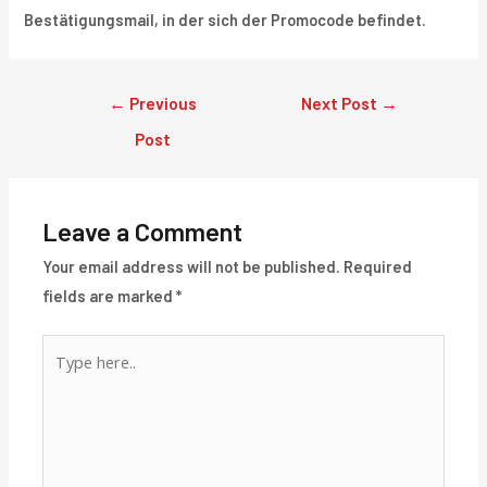
Bestätigungsmail, in der sich der Promocode befindet.
Post
←
Previous
Next Post
→
navigation
Post
Leave a Comment
Your email address will not be published.
Required
fields are marked
*
Type
here..