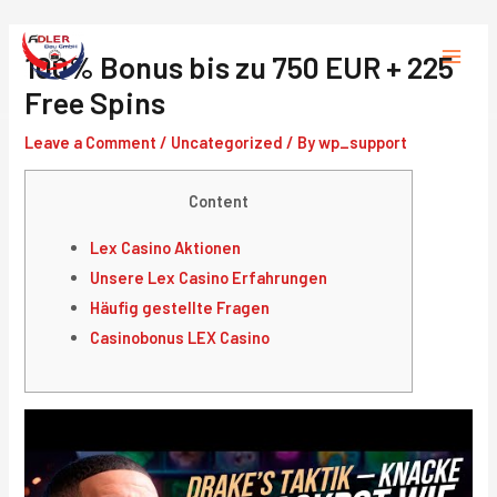
Skip
to
100% Bonus bis zu 750 EUR + 225
Main
content
Free Spins
Menu
Leave a Comment
/
Uncategorized
/ By
wp_support
Content
Lex Casino Aktionen
Unsere Lex Casino Erfahrungen
Häufig gestellte Fragen
Casinobonus LEX Casino