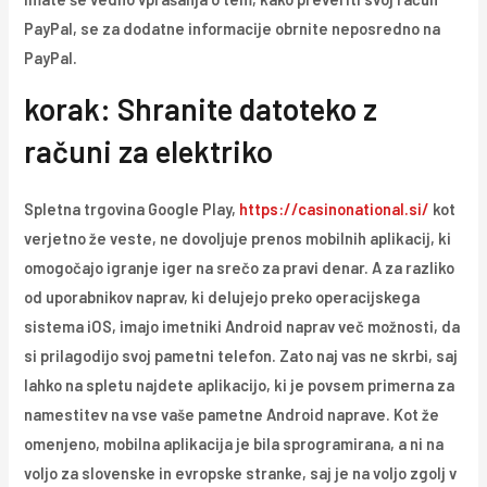
PayPal, se za dodatne informacije obrnite neposredno na
PayPal.
korak: Shranite datoteko z
računi za elektriko
Spletna trgovina Google Play,
https://casinonational.si/
kot
verjetno že veste, ne dovoljuje prenos mobilnih aplikacij, ki
omogočajo igranje iger na srečo za pravi denar. A za razliko
od uporabnikov naprav, ki delujejo preko operacijskega
sistema iOS, imajo imetniki Android naprav več možnosti, da
si prilagodijo svoj pametni telefon. Zato naj vas ne skrbi, saj
lahko na spletu najdete aplikacijo, ki je povsem primerna za
namestitev na vse vaše pametne Android naprave. Kot že
omenjeno, mobilna aplikacija je bila sprogramirana, a ni na
voljo za slovenske in evropske stranke, saj je na voljo zgolj v