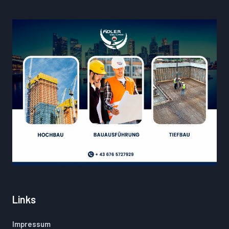
Links
Impressum