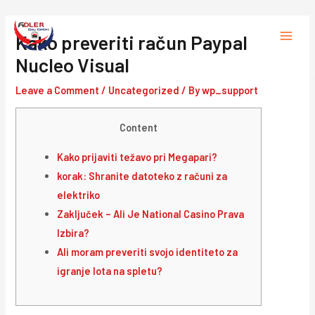
Skip
to
Kako preveriti račun Paypal ️
Main
content
Nucleo Visual
Menu
Leave a Comment
/
Uncategorized
/ By
wp_support
Content
Kako prijaviti težavo pri Megapari?
korak: Shranite datoteko z računi za
elektriko
Zaključek – Ali Je National Casino Prava
Izbira?
Ali moram preveriti svojo identiteto za
igranje lota na spletu?