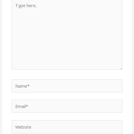
Type
here..
Name*
Email*
Website